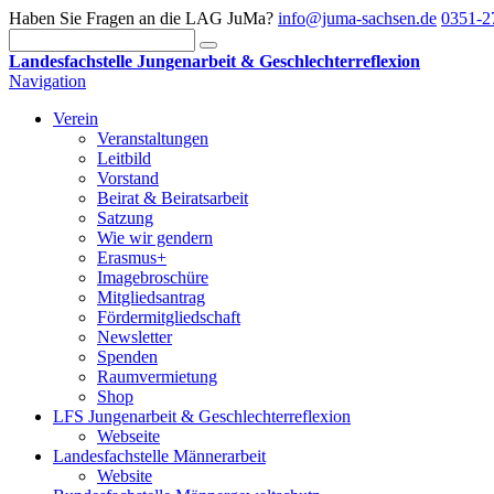
Haben Sie Fragen an die LAG JuMa?
info@juma-sachsen.de
0351-2
Landesfachstelle Jungenarbeit & Geschlechterreflexion
Navigation
Verein
Veranstaltungen
Leitbild
Vorstand
Beirat & Beiratsarbeit
Satzung
Wie wir gendern
Erasmus+
Imagebroschüre
Mitgliedsantrag
Fördermitgliedschaft
Newsletter
Spenden
Raumvermietung
Shop
LFS Jungenarbeit & Geschlechterreflexion
Webseite
Landesfachstelle Männerarbeit
Website