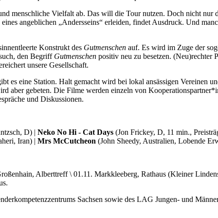
e und menschliche Vielfalt ab. Das will die Tour nutzen. Doch nicht nur 
ines angeblichen „Andersseins“ erleiden, findet Ausdruck. Und manchma
sinnentleerte Konstrukt des
Gutmenschen
auf. Es wird im Zuge der so
rsuch, den Begriff
Gutmenschen
positiv neu zu besetzen. (Neu)rechter
reichert unsere Gesellschaft.
es eine Station. Halt gemacht wird bei lokal ansässigen Vereinen und I
o wird aber gebeten. Die Filme werden einzeln von Kooperationspartner*i
Gespräche und Diskussionen.
ntzsch, D) |
Neko No Hi - Cat Days
(Jon Frickey, D, 11 min., Preistr
eri, Iran) |
Mrs McCutcheon
(John Sheedy, Australien, Lobende Er
Großenhain, Alberttreff \ 01.11. Markkleeberg, Rathaus (Kleiner Lindens
us.
Genderkompetenzzentrums Sachsen sowie des LAG Jungen- und Männer