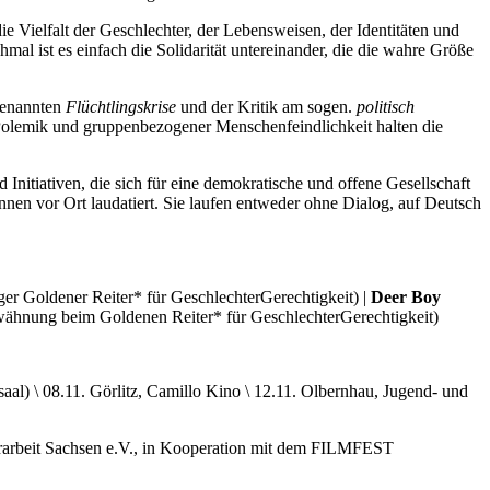
die Vielfalt der Geschlechter, der Lebensweisen, der Identitäten und
l ist es einfach die Solidarität untereinander, die die wahre Größe
genannten
Flüchtlingskrise
und der Kritik am sogen.
politisch
 Polemik und gruppenbezogener Menschenfeindlichkeit halten die
nitiativen, die sich für eine demokratische und offene Gesellschaft
nnen vor Ort laudatiert. Sie laufen entweder ohne Dialog, auf Deutsch
äger Goldener Reiter* für GeschlechterGerechtigkeit) |
Deer Boy
wähnung beim Goldenen Reiter* für GeschlechterGerechtigkeit)
aal) \ 08.11. Görlitz, Camillo Kino \ 12.11. Olbernhau, Jugend- und
arbeit Sachsen e.V., in Kooperation mit dem FILMFEST