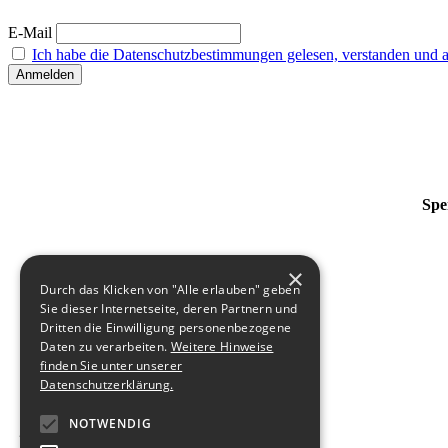
E-Mail
Ich habe die Datenschutzbestimmungen gelesen, verstanden und ak
Spe
×
Durch das Klicken von "Alle erlauben" geben
Sie dieser Internetseite, deren Partnern und
Dritten die Einwilligung personenbezogene
Daten zu verarbeiten.
Weitere Hinweise
finden Sie unter unserer
Datenschutzerklärung.
NOTWENDIG