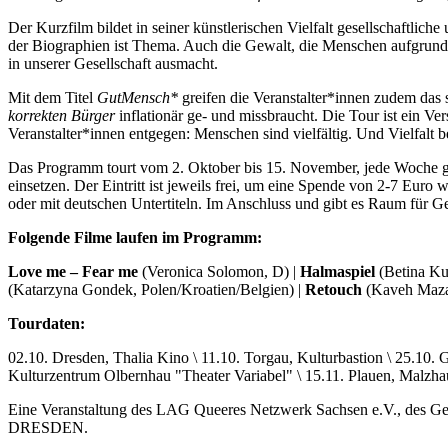
Der Kurzfilm bildet in seiner künstlerischen Vielfalt gesellschaftlich
der Biographien ist Thema. Auch die Gewalt, die Menschen aufgrund e
in unserer Gesellschaft ausmacht.
Mit dem Titel
GutMensch*
greifen die Veranstalter*innen zudem das 
korrekten Bürger
inflationär ge- und missbraucht. Die Tour ist ein Ve
Veranstalter*innen entgegen: Menschen sind vielfältig. Und Vielfalt be
Das Programm tourt vom 2. Oktober bis 15. November, jede Woche gibt 
einsetzen. Der Eintritt ist jeweils frei, um eine Spende von 2-7 Eur
oder mit deutschen Untertiteln. Im Anschluss und gibt es Raum für 
Folgende Filme laufen im Programm:
Love me – Fear me
(Veronica Solomon, D) |
Halmaspiel
(Betina Ku
(Katarzyna Gondek, Polen/Kroatien/Belgien) |
Retouch
(Kaveh Mazah
Tourdaten:
02.10. Dresden, Thalia Kino \ 11.10. Torgau, Kulturbastion \ 25.10. 
Kulturzentrum Olbernhau "Theater Variabel" \ 15.11. Plauen, Malzha
Eine Veranstaltung des LAG Queeres Netzwerk Sachsen e.V., des 
DRESDEN.