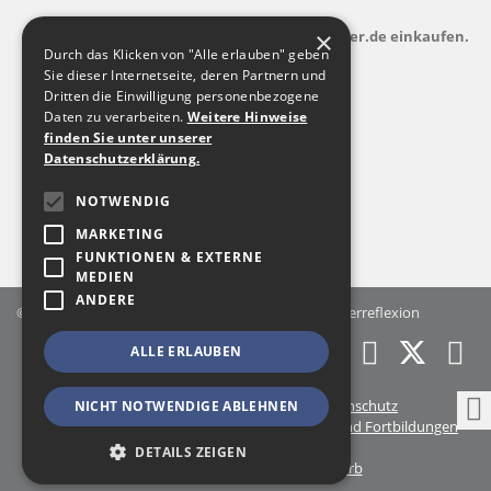
×
indem Sie zusatzkostenfrei auf Bildungsspender.de einkaufen.
Durch das Klicken von "Alle erlauben" geben
Sie dieser Internetseite, deren Partnern und
Dritten die Einwilligung personenbezogene
Daten zu verarbeiten.
Weitere Hinweise
finden Sie unter unserer
Datenschutzerklärung.
NOTWENDIG
MARKETING
FUNKTIONEN & EXTERNE
MEDIEN
ANDERE
© 2026 Landesfachstelle Jungenarbeit & Geschlechterreflexion
ALLE ERLAUBEN
Shop
Kontakt
Impressum
Datenschutz
NICHT NOTWENDIGE ABLEHNEN
Geschäftsbedingungen für Veranstaltungen und Fortbildungen
Startseite
Sitemap
DETAILS ZEIGEN
Kasse
Mein Konto
Warenkorb