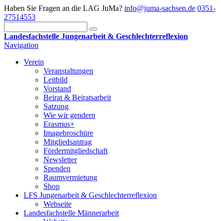
Haben Sie Fragen an die LAG JuMa?
info@juma-sachsen.de
0351-
27514553
Landesfachstelle Jungenarbeit & Geschlechterreflexion
Navigation
Verein
Veranstaltungen
Leitbild
Vorstand
Beirat & Beiratsarbeit
Satzung
Wie wir gendern
Erasmus+
Imagebroschüre
Mitgliedsantrag
Fördermitgliedschaft
Newsletter
Spenden
Raumvermietung
Shop
LFS Jungenarbeit & Geschlechterreflexion
Webseite
Landesfachstelle Männerarbeit