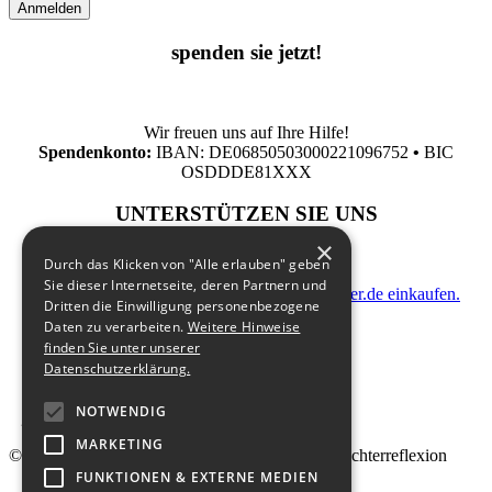
spenden sie jetzt!
Wir freuen uns auf Ihre Hilfe!
Spendenkonto:
IBAN: DE06850503000221096752
•
BIC
OSDDDE81XXX
UNTERSTÜTZEN SIE UNS
×
Durch das Klicken von "Alle erlauben" geben
Sie dieser Internetseite, deren Partnern und
indem Sie zusatzkostenfrei auf Bildungsspender.de einkaufen.
Dritten die Einwilligung personenbezogene
Daten zu verarbeiten.
Weitere Hinweise
finden Sie unter unserer
Datenschutzerklärung.
NOTWENDIG
MARKETING
© 2026 Landesfachstelle Jungenarbeit & Geschlechterreflexion
FUNKTIONEN & EXTERNE MEDIEN