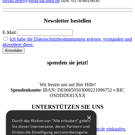
stefan.beier@juma-sachsen.de
bzw. 0178-6010630
Newsletter bestellen
E-Mail
Ich habe die Datenschutzbestimmungen gelesen, verstanden und
akzeptiere diese.
spenden sie jetzt!
Wir freuen uns auf Ihre Hilfe!
Spendenkonto:
IBAN: DE06850503000221096752
•
BIC
OSDDDE81XXX
UNTERSTÜTZEN SIE UNS
×
Durch das Klicken von "Alle erlauben" geben
Sie dieser Internetseite, deren Partnern und
indem Sie zusatzkostenfrei auf Bildungsspender.de einkaufen.
Dritten die Einwilligung personenbezogene