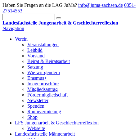
Haben Sie Fragen an die LAG JuMa?
info@juma-sachsen.de
0351-
27514553
Landesfachstelle Jungenarbeit & Geschlechterreflexion
Navigation
Verein
Veranstaltungen
Leitbild
Vorstand
Beirat & Beiratsarbeit
Satzung
Wie wir gendern
Erasmus+
Imagebroschüre
Mitgliedsantrag
Fördermitgliedschaft
Newsletter
Spenden
Raumvermietung
Shop
LFS Jungenarbeit & Geschlechterreflexion
Webseite
Landesfachstelle Männerarbeit