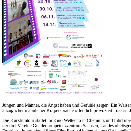
Jungen und Männer, die Angst haben und Gefühle zeigen. Ein Waisenki
anzüglicher männlicher Körpersprache öffentlich provoziert - das si
Die Kurzfilmtour startet im Kino Weltecho in Chemnitz und führt übe
der drei Vereine Genderkompetenzzentrum Sachsen, Landesarbeitsg
Dresden - International Short Film Festival haben sie vor Ort jeweils