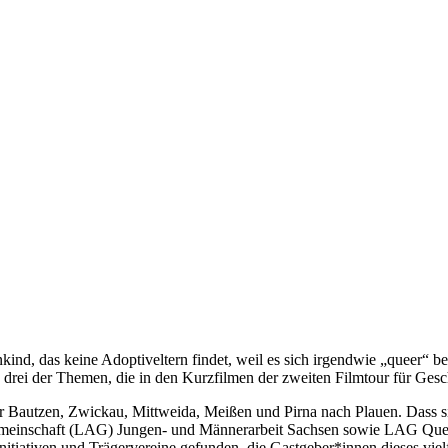
nd, das keine Adoptiveltern findet, weil es sich irgendwie „queer“ b
nd drei der Themen, die in den Kurzfilmen der zweiten Filmtour für Ges
r Bautzen, Zwickau, Mittweida, Meißen und Pirna nach Plauen. Dass sie 
emeinschaft (LAG) Jungen- und Männerarbeit Sachsen sowie LAG Quee
 Initiativen und Trägervereine gefunden, die Gastgeber*innen dieses vie