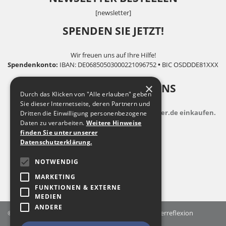
[newsletter]
SPENDEN SIE JETZT!
Wir freuen uns auf Ihre Hilfe!
Spendenkonto:
IBAN: DE06850503000221096752
•
BIC OSDDDE81XXX
×
UNTERSTÜTZEN SIE UNS
Durch das Klicken von "Alle erlauben" geben
Sie dieser Internetseite, deren Partnern und
indem Sie zusatzkostenfrei auf Bildungsspender.de einkaufen.
Dritten die Einwilligung personenbezogene
Daten zu verarbeiten.
Weitere Hinweise
finden Sie unter unserer
Datenschutzerklärung.
NOTWENDIG
MARKETING
FUNKTIONEN & EXTERNE
MEDIEN
ANDERE
© 2026 Landesfachstelle Jungenarbeit & Geschlechterreflexion