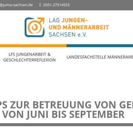
o@juma-sachsen.de
0351-27514553
Landesfachstelle Jungenarbeit &
Geschlechterreflexion
LFS JUNGENARBEIT &
LANDESFACHSTELLE MÄNNERARB
GESCHLECHTERREFLEXION
S ZUR BETREUUNG VON G
VON JUNI BIS SEPTEMBER