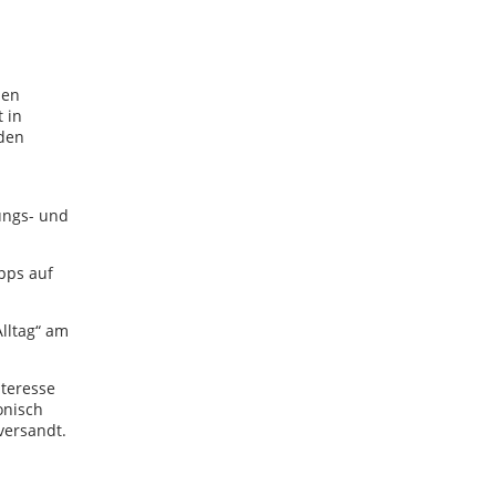
hen
 in
nden
ungs- und
pps auf
lltag“ am
nteresse
onisch
versandt.