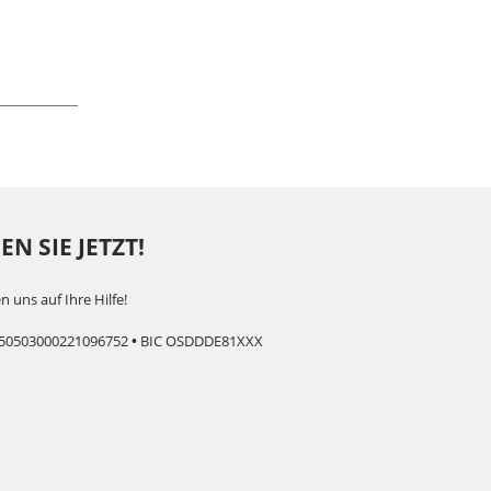
N SIE JETZT!
n uns auf Ihre Hilfe!
50503000221096752
•
BIC OSDDDE81XXX