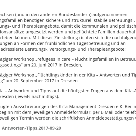
Sachsen (und in den anderen Bundesländern) aufgenommenen
ingsfamilien benötigen sichere und strukturell stabile Betreuungs-,
ungs- und Therapieangebote, damit die kommunalen und politisc
tionsansätze umgesetzt werden und geflüchtete Familien dauerhaft
 leben können. Mit dieser Zielstellung richten sich die nachfolge
dungen an Formen der frühkindlichen Tagesbetreuung und an
nadressierte Beratungs-, Versorgungs- und Therapieangebote:
ägiger Workshop „refugees in care – Flüchtlingsfamilien in Betreu
gssettings“ am 20. Juni 2017 in Dresden,
ägiger Workshop „Flüchtlingskinder in der Kita – Antworten und Ti
tag“ am 20. September 2017 in Dresden,
ta – Antworten und Tipps auf die häufigsten Fragen aus dem Kita-A
esden (jeweils nachmittags).
gefügten Ausschreibungen des KiTa-Management Dresden e.K. Bei I
beginn mit dem jeweiligen Anmeldeformular, per E-Mail oder telef
weiligen Termin werden die schriftlichen Anmeldebestätigungen 
a_Antworten-Tipps.2017-09-20