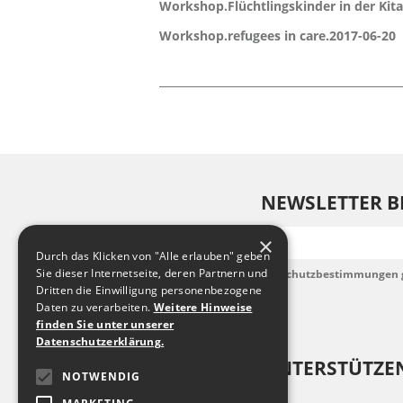
Workshop.Flüchtlingskinder in der Kit
Workshop.refugees in care.2017-06-20
NEWSLETTER B
E-Mail
×
Durch das Klicken von "Alle erlauben" geben
Sie dieser Internetseite, deren Partnern und
Ich habe die Datenschutzbestimmungen 
akzeptiere diese.
Dritten die Einwilligung personenbezogene
Daten zu verarbeiten.
Weitere Hinweise
finden Sie unter unserer
Datenschutzerklärung.
UNTERSTÜTZEN
NOTWENDIG