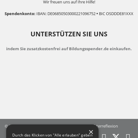
Wir freuen uns auf Ihre Hilfe!
Spendenkonto:
IBAN: DE06850503000221096752
•
BIC OSDDDE81XXX
UNTERSTÜTZEN SIE UNS
indem Sie zusatzkostenfrei auf Bildungsspender.de einkaufen.
© 2026 Landesfachstelle Jungenarbeit & Geschlechterreflexion
×
Durch das Klicken von "Alle erlauben" geben