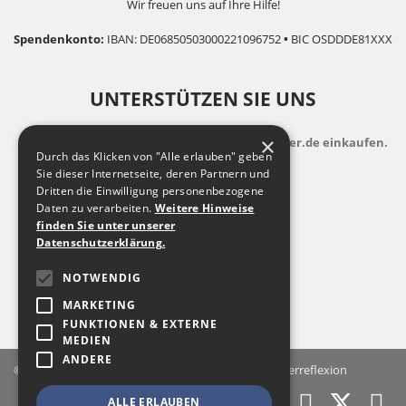
Wir freuen uns auf Ihre Hilfe!
Spendenkonto:
IBAN: DE06850503000221096752
•
BIC OSDDDE81XXX
UNTERSTÜTZEN SIE UNS
×
indem Sie zusatzkostenfrei auf Bildungsspender.de einkaufen.
Durch das Klicken von "Alle erlauben" geben
Sie dieser Internetseite, deren Partnern und
Dritten die Einwilligung personenbezogene
Daten zu verarbeiten.
Weitere Hinweise
finden Sie unter unserer
Datenschutzerklärung.
NOTWENDIG
MARKETING
FUNKTIONEN & EXTERNE
MEDIEN
ANDERE
© 2026 Landesfachstelle Jungenarbeit & Geschlechterreflexion
ALLE ERLAUBEN