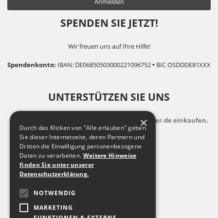
SPENDEN SIE JETZT!
Wir freuen uns auf Ihre Hilfe!
Spendenkonto:
IBAN: DE06850503000221096752
•
BIC OSDDDE81XXX
UNTERSTÜTZEN SIE UNS
×
indem Sie zusatzkostenfrei auf Bildungsspender.de einkaufen.
Durch das Klicken von "Alle erlauben" geben
Sie dieser Internetseite, deren Partnern und
Dritten die Einwilligung personenbezogene
Daten zu verarbeiten.
Weitere Hinweise
finden Sie unter unserer
Datenschutzerklärung.
NOTWENDIG
MARKETING
FUNKTIONEN & EXTERNE