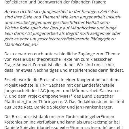
Reflektieren und Beantworten der folgenden Fragen:
An wen richtet sich Jungenarbeit in der heutigen Zeit? Was
sind ihre Ziele und Themen? Wie kann Jungenarbeit inklusiv
und sensibel gegenüber geschlechtlicher Vielfalt sein?
Welche Rolle spielt der Bezug auf Männlichkeit und Junge
Sein darin? Ist Jungenarbeit als Begriff noch zeitgemäß oder
geht es eher um geschlechterreflektierende Pädagogik zu
Männlichkeit_en?
Dazu erwarten euch unterschiedliche Zugänge zum Thema:
Von Poesie über theoretische Texte hin zum klassischen
Frage-Antwort-Format ist alles dabei. Wir sind uns sicher,
dass ihr etwas Nachhaltiges und Inspirierendes darin findest.
Erstellt wurde die Broschüre in einer Kooperation aus dem
Projekt Fachstelle TIN* Sachsen mit der Landesfachstelle
Jungenarbeit der LAG Jungen- und Männerarbeit Sachsen e.
V. und dem Projekt empowerMINT* des Bund Deutscher
Pfadfinder_innen Thüringen e. V. Das Redaktionsteam besteht
aus Dette Ratz, Daniele Spiegler und Jan Frankenberger.
Die Broschüre ist dank unserer Fördermittelgeber*innen
kostenlos online verfügbar und kann als Druckexemplar bei
Daniele Spiegler (daniele.spiegler@juma-sachsen.de) bestellt