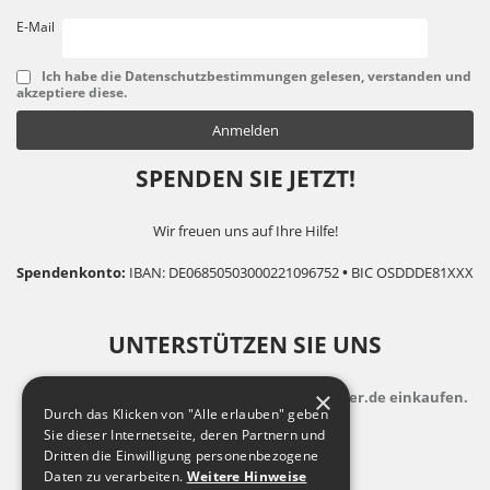
E-Mail
Ich habe die Datenschutzbestimmungen gelesen, verstanden und
akzeptiere diese.
SPENDEN SIE JETZT!
Wir freuen uns auf Ihre Hilfe!
Spendenkonto:
IBAN: DE06850503000221096752
•
BIC OSDDDE81XXX
UNTERSTÜTZEN SIE UNS
×
indem Sie zusatzkostenfrei auf Bildungsspender.de einkaufen.
Durch das Klicken von "Alle erlauben" geben
Sie dieser Internetseite, deren Partnern und
Dritten die Einwilligung personenbezogene
Daten zu verarbeiten.
Weitere Hinweise