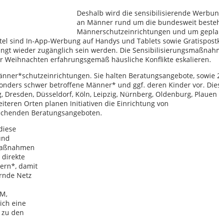
Deshalb wird die sensibilisierende Werbun
an Männer rund um die bundesweit best
Männerschutzeinrichtungen und um gepla
tel sind In-App-Werbung auf Handys und Tablets sowie Gratispost
ingt wieder zugänglich sein werden. Die Sensibilisierungsmaßna
er Weihnachten erfahrungsgemäß häusliche Konflikte eskalieren.
änner*schutzeinrichtungen. Sie halten Beratungsangebote, sowie 2
ders schwer betroffene Männer* und ggf. deren Kinder vor. Die
Dresden, Düsseldorf, Köln, Leipzig, Nürnberg, Oldenburg, Plauen
eiteren Orten planen Initiativen die Einrichtung von
chenden Beratungsangeboten.
diese
und
smaßnahmen
 direkte
ern*, damit
ernde Netz
M,
sich eine
n zu den