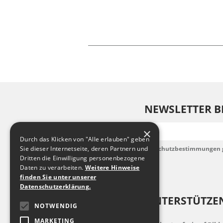
NEWSLETTER B
E-Mail
×
Durch das Klicken von "Alle erlauben" geben
Sie dieser Internetseite, deren Partnern und
Ich habe die Datenschutzbestimmungen 
akzeptiere diese.
Dritten die Einwilligung personenbezogene
Daten zu verarbeiten.
Weitere Hinweise
finden Sie unter unserer
Datenschutzerklärung.
UNTERSTÜTZEN
NOTWENDIG
MARKETING