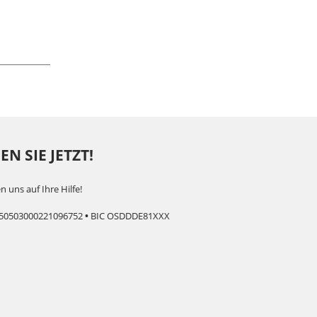
N SIE JETZT!
n uns auf Ihre Hilfe!
50503000221096752
•
BIC OSDDDE81XXX