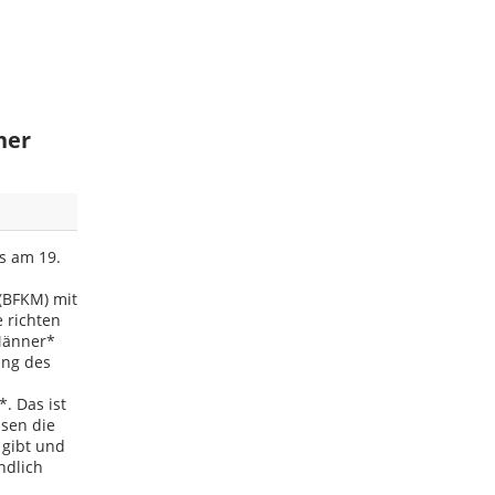
ner
s am 19.
(BFKM) mit
 richten
 Männer*
ung des
. Das ist
ssen die
 gibt und
ndlich