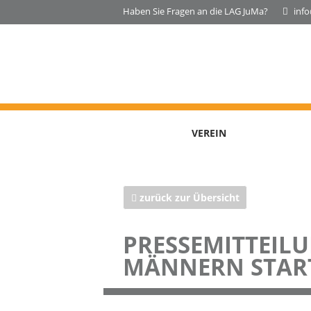
Haben Sie Fragen an die LAG JuMa?
inf
VEREIN
zurück zur Übersicht
PRESSEMITTEILU
MÄNNERN STAR