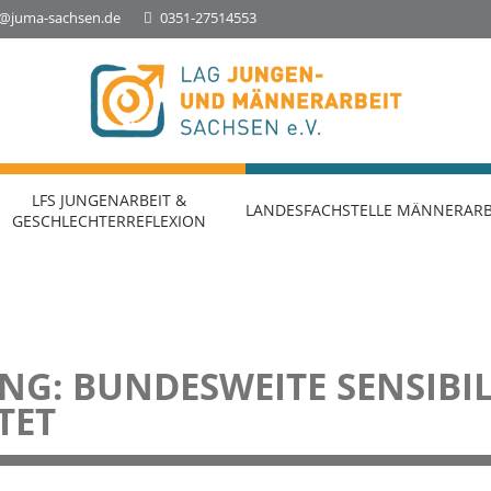
o@juma-sachsen.de
0351-27514553
Landesfachstelle Jungenarbeit &
Geschlechterreflexion
LFS JUNGENARBEIT &
LANDESFACHSTELLE MÄNNERARB
GESCHLECHTERREFLEXION
NG: BUNDESWEITE SENSIBI
TET