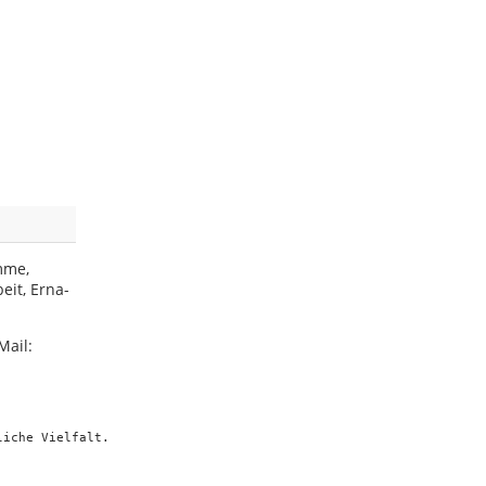
mme,
eit, Erna-
Mail:
liche Vielfalt.