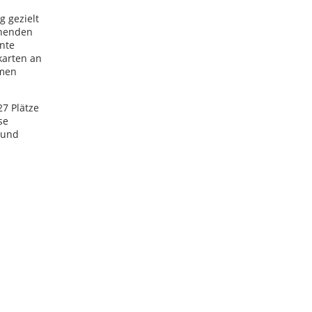
g gezielt
ehenden
nte
karten an
hmen
7 Plätze
se
 und