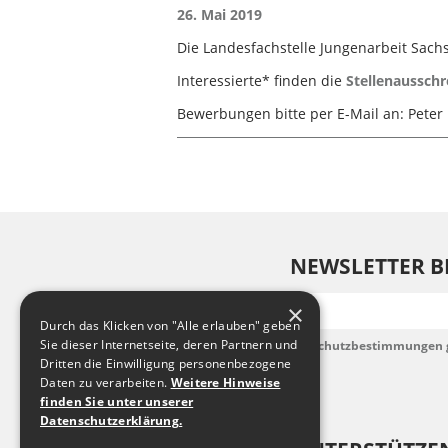
26. Mai 2019
Die Landesfachstelle Jungenarbeit Sach
Interessierte* finden die
Stellenausschr
Bewerbungen bitte per E-Mail an: Pete
NEWSLETTER B
E-Mail
×
Durch das Klicken von "Alle erlauben" geben
Sie dieser Internetseite, deren Partnern und
Ich habe die Datenschutzbestimmungen 
akzeptiere diese.
Dritten die Einwilligung personenbezogene
Daten zu verarbeiten.
Weitere Hinweise
finden Sie unter unserer
Datenschutzerklärung.