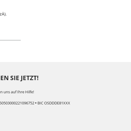
zÄ).
N SIE JETZT!
n uns auf Ihre Hilfe!
50503000221096752
•
BIC OSDDDE81XXX