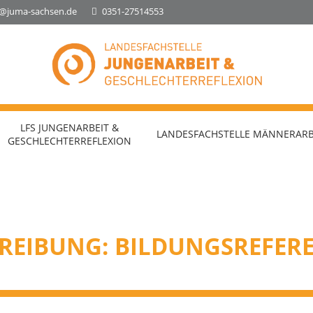
o@juma-sachsen.de
0351-27514553
Landesfachstelle Jungenarbeit &
Geschlechterreflexion
LFS JUNGENARBEIT &
LANDESFACHSTELLE MÄNNERARB
GESCHLECHTERREFLEXION
REIBUNG: BILDUNGSREFER