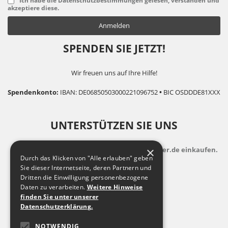
Ich habe die Datenschutzbestimmungen gelesen, verstanden und
akzeptiere diese.
SPENDEN SIE JETZT!
Wir freuen uns auf Ihre Hilfe!
Spendenkonto:
IBAN: DE06850503000221096752
•
BIC OSDDDE81XXX
UNTERSTÜTZEN SIE UNS
×
indem Sie zusatzkostenfrei auf Bildungsspender.de einkaufen.
Durch das Klicken von "Alle erlauben" geben
Sie dieser Internetseite, deren Partnern und
Dritten die Einwilligung personenbezogene
Daten zu verarbeiten.
Weitere Hinweise
finden Sie unter unserer
Datenschutzerklärung.
NOTWENDIG