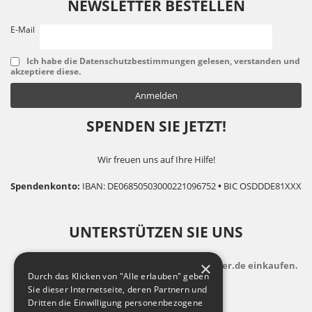
NEWSLETTER BESTELLEN
E-Mail
Ich habe die Datenschutzbestimmungen gelesen, verstanden und
akzeptiere diese.
SPENDEN SIE JETZT!
Wir freuen uns auf Ihre Hilfe!
Spendenkonto:
IBAN: DE06850503000221096752
•
BIC OSDDDE81XXX
UNTERSTÜTZEN SIE UNS
×
indem Sie zusatzkostenfrei auf Bildungsspender.de einkaufen.
Durch das Klicken von "Alle erlauben" geben
Sie dieser Internetseite, deren Partnern und
Dritten die Einwilligung personenbezogene