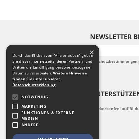
NEWSLETTER B
E-Mail
×
Durch das Klicken von "Alle erlauben" geben
Sie dieser Internetseite, deren Partnern und
Ich habe die Datenschutzbestimmungen 
akzeptiere diese.
Dritten die Einwilligung personenbezogene
Daten zu verarbeiten.
Weitere Hinweise
finden Sie unter unserer
Datenschutzerklärung.
UNTERSTÜTZEN
NOTWENDIG
MARKETING
indem Sie zusatzkostenfrei auf Bil
FUNKTIONEN & EXTERNE
MEDIEN
ANDERE