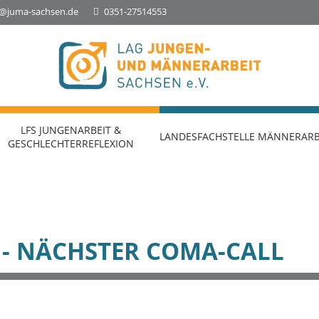
o@juma-sachsen.de
0351-27514553
Landesfachstelle Jungenarbeit &
Geschlechterreflexion
LFS JUNGENARBEIT &
LANDESFACHSTELLE MÄNNERARB
GESCHLECHTERREFLEXION
- NÄCHSTER COMA-CALL