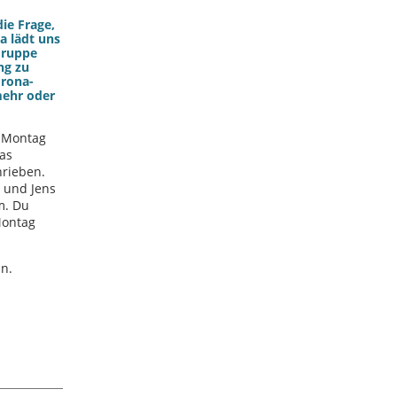
ie Frage,
a lädt uns
Gruppe
ng zu
orona-
mehr oder
 Montag
das
rieben.
 und Jens
m. Du
ontag
in.