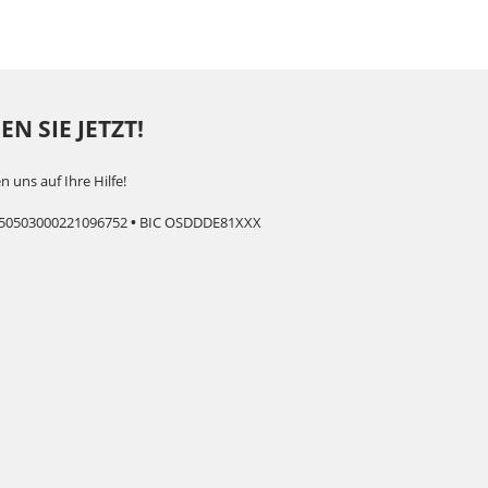
N SIE JETZT!
n uns auf Ihre Hilfe!
50503000221096752
•
BIC OSDDDE81XXX