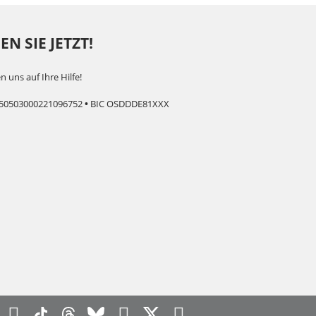
N SIE JETZT!
n uns auf Ihre Hilfe!
50503000221096752
•
BIC OSDDDE81XXX