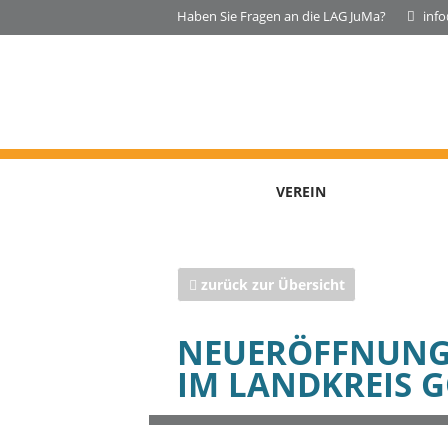
Haben Sie Fragen an die LAG JuMa?
inf
VEREIN
zurück zur Übersicht
NEUERÖFFNUNG 
IM LANDKREIS G