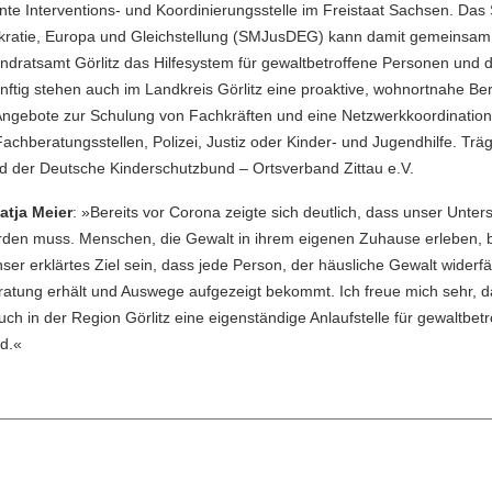
ehnte Interventions- und Koordinierungsstelle im Freistaat Sachsen. Da
mokratie, Europa und Gleichstellung (SMJusDEG) kann damit gemeinsam
ndratsamt Görlitz das Hilfesystem für gewaltbetroffene Personen und 
ünftig stehen auch im Landkreis Görlitz eine proaktive, wohnortnahe Be
ngebote zur Schulung von Fachkräften und eine Netzwerkkoordination 
achberatungsstellen, Polizei, Justiz oder Kinder- und Jugendhilfe. Trä
ird der Deutsche Kinderschutzbund – Ortsverband Zittau e.V.
atja Meier
: »Bereits vor Corona zeigte sich deutlich, dass unser Unter
rden muss. Menschen, die Gewalt in ihrem eigenen Zuhause erleben,
ser erklärtes Ziel sein, dass jede Person, der häusliche Gewalt widerfä
atung erhält und Auswege aufgezeigt bekommt. Ich freue mich sehr, d
 in der Region Görlitz eine eigenständige Anlaufstelle für gewaltbetr
d.«