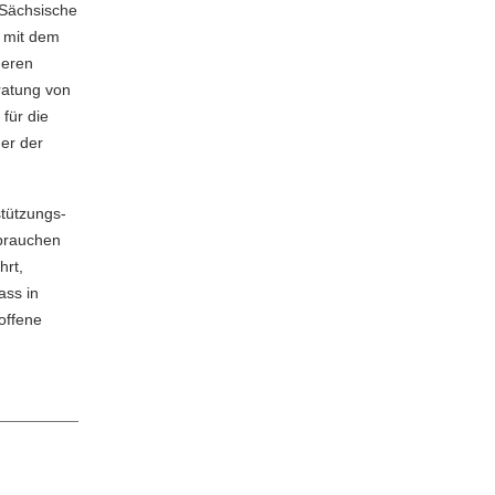
s Sächsische
 mit dem
deren
ratung von
für die
ger der
stützungs-
 brauchen
hrt,
ass in
offene