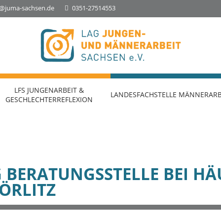
o@juma-sachsen.de
0351-27514553
Landesfachstelle Jungenarbeit &
Geschlechterreflexion
LFS JUNGENARBEIT &
LANDESFACHSTELLE MÄNNERARB
GESCHLECHTERREFLEXION
BERATUNGSSTELLE BEI HÄ
ÖRLITZ