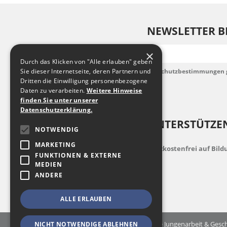
NEWSLETTER B
E-Mail
×
Durch das Klicken von "Alle erlauben" geben
Sie dieser Internetseite, deren Partnern und
Ich habe die Datenschutzbestimmungen 
akzeptiere diese.
Dritten die Einwilligung personenbezogene
Daten zu verarbeiten.
Weitere Hinweise
finden Sie unter unserer
Datenschutzerklärung.
UNTERSTÜTZEN
NOTWENDIG
MARKETING
indem Sie zusatzkostenfrei auf Bil
FUNKTIONEN & EXTERNE
MEDIEN
ANDERE
ALLE ERLAUBEN
© 2026 Landesfachstelle Jungenarbeit & Gesch
NICHT NOTWENDIGE ABLEHNEN