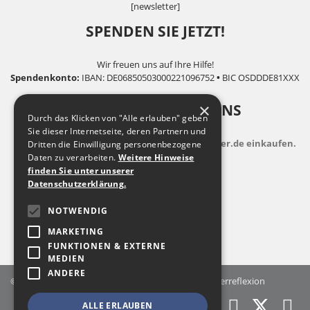
[newsletter]
SPENDEN SIE JETZT!
Wir freuen uns auf Ihre Hilfe!
Spendenkonto:
IBAN: DE06850503000221096752
•
BIC OSDDDE81XXX
×
UNTERSTÜTZEN SIE UNS
Durch das Klicken von "Alle erlauben" geben
Sie dieser Internetseite, deren Partnern und
indem Sie zusatzkostenfrei auf Bildungsspender.de einkaufen.
Dritten die Einwilligung personenbezogene
Daten zu verarbeiten.
Weitere Hinweise
finden Sie unter unserer
Datenschutzerklärung.
NOTWENDIG
MARKETING
FUNKTIONEN & EXTERNE
MEDIEN
ANDERE
© 2026 Landesfachstelle Jungenarbeit & Geschlechterreflexion
ALLE ERLAUBEN