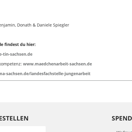
enjamin, Donath & Daniele Spiegler
e findest du hier:
e-tin-sachsen.de
rkompetenz:
www.maedchenarbeit-sachsen.de
a-sachsen.de/landesfachstelle-jungenarbeit
ESTELLEN
SPENDE