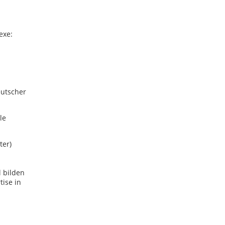
exe:
eutscher
le
ter)
l bilden
tise in