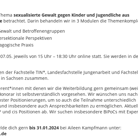
s Thema
sexualisierte Gewalt gegen Kinder und Jugendliche aus
e
betrachtet. Darin behandeln wir in 3 Modulen die Themenkompl
 Gewalt und Betroffenengruppen
ersektionale Perspektiven
gogische Praxis
 07.05. jeweils von 15 Uhr – 18:30 Uhr online statt. Sie werden in d
en der Fachstelle TIN*, Landesfachstelle Jungenarbeit und Fachstel
 in Sachsen zusammen.
ferent*innen mit denen wir die Weiterbildung gern gemeinsam (wei
onorar ist selbstverständlich vorgesehen. Wir wünschen uns nach
ster Positionierungen, um so auch die Teilnahme unterschiedlich
n und insbesondere auch Ansprechbarkeiten zu ermöglichen. Aktuel
ns* und cis Positionen ab. Wir suchen insbesondere BiPoCs mit Exper
elde dich gern
bis 31.01.2024
bei Aileen Kampfmann unter:
.de