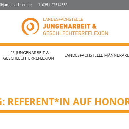
o@juma-sachsen.de
0351-27514553
Landesfachstelle Jungenarbeit &
Geschlechterreflexion
LFS JUNGENARBEIT &
LANDESFACHSTELLE MÄNNERARB
GESCHLECHTERREFLEXION
: REFERENT*IN AUF HONO