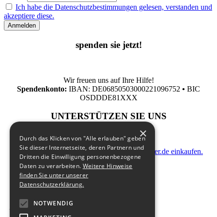
Ich habe die Datenschutzbestimmungen gelesen, verstanden und
akzeptiere diese.
spenden sie jetzt!
Wir freuen uns auf Ihre Hilfe!
Spendenkonto:
IBAN: DE06850503000221096752
•
BIC
OSDDDE81XXX
UNTERSTÜTZEN SIE UNS
×
Durch das Klicken von "Alle erlauben" geben
Sie dieser Internetseite, deren Partnern und
indem Sie zusatzkostenfrei auf Bildungsspender.de einkaufen.
Dritten die Einwilligung personenbezogene
Daten zu verarbeiten.
Weitere Hinweise
finden Sie unter unserer
Datenschutzerklärung.
NOTWENDIG