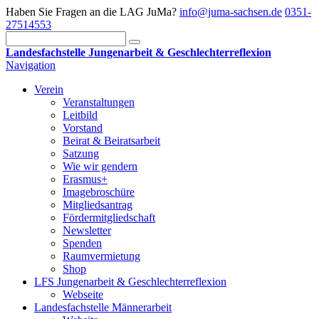
Haben Sie Fragen an die LAG JuMa?
info@juma-sachsen.de
0351-
27514553
Landesfachstelle Jungenarbeit & Geschlechterreflexion
Navigation
Verein
Veranstaltungen
Leitbild
Vorstand
Beirat & Beiratsarbeit
Satzung
Wie wir gendern
Erasmus+
Imagebroschüre
Mitgliedsantrag
Fördermitgliedschaft
Newsletter
Spenden
Raumvermietung
Shop
LFS Jungenarbeit & Geschlechterreflexion
Webseite
Landesfachstelle Männerarbeit