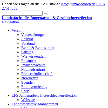
Haben Sie Fragen an die LAG JuMa?
info@juma-sachsen.de
0351-
27514553
Landesfachstelle Jungenarbeit & Geschlechterreflexion
Navigation
Verein
Veranstaltungen
Leitbild
Vorstand
Beirat & Beiratsarbeit
Satzung
Wie wir gendern
Erasmus+
Imagebroschüre
Mitgliedsantrag
Fördermitgliedschaft
Newsletter
Spenden
Raumvermietung
Shop
LFS Jungenarbeit & Geschlechterreflexion
Webseite
Landesfachstelle Männerarbeit