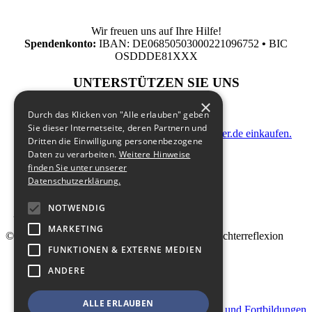
Wir freuen uns auf Ihre Hilfe!
Spendenkonto:
IBAN: DE06850503000221096752
•
BIC
OSDDDE81XXX
UNTERSTÜTZEN SIE UNS
×
Durch das Klicken von "Alle erlauben" geben
Sie dieser Internetseite, deren Partnern und
indem Sie zusatzkostenfrei auf Bildungsspender.de einkaufen.
Dritten die Einwilligung personenbezogene
Daten zu verarbeiten.
Weitere Hinweise
finden Sie unter unserer
Datenschutzerklärung.
NOTWENDIG
MARKETING
© 2026 Landesfachstelle Jungenarbeit & Geschlechterreflexion
FUNKTIONEN & EXTERNE MEDIEN
Shop
ANDERE
Kontakt
Impressum
Datenschutz
ALLE ERLAUBEN
Geschäftsbedingungen für Veranstaltungen und Fortbildungen