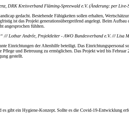
enz, DRK Kreisverband Fläming-Spreewald e.V. (Änderung: per Live-
dicap gedacht. Bestehende Fähigkeiten sollen erhalten, Wertschätzung
ristig ist das Projekt generationsübergreifend angelegt. Beim Aufbau d
ht angesprochen fühlten.
*
“ /// Lothar Andrée, Projektleiter - AWO Bundesverband e.V. /// Lis
e Einrichtungen der Altenhilfe beteiligt. Das Einrichtungspersonal sol
e Pflege und Betreuung zu ermöglichen. Das Projekt wird bis Februar 2
ng gestellt.
 gibt ein Hygiene-Konzept. Sollte es die Covid-19-Entwicklung erford