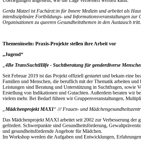
Überlegungen angestellt, wie die Lage verbessert werden kann.
Gerda Matzel ist Fachärzt:in für Innere Medizin und arbeitet als Hau
interdisziplinäre Fortbildungs- und Informationsveranstaltungen zu
Organisationen zu queeren Gesundheitsthemen in den Austausch tritt.
Themeninseln: Praxis-Projekte stellen ihre Arbeit vor
„Jugend“
„
4Be TransSuchtHilfe - Suchtberatung für genderdiverse Mensche
Seit Februar 2019 ist das Projekt offiziell gestartet und bekam eine
Familien und Menschen, die beruflich mit der Thematik arbeiten und
Leistungen sind Beratung und Unterstützung in Suchtfragen, sowie V
Erstellung von Indikationen und Gutachten. Außerdem beraten wir b
vielem mehr. Bei Bedarf führen wir Gruppenveranstaltungen, Multipl
„
Mädchenprojekt MAXI
“ /// Frauen- und Mädchengesundheitszen
Das Mädchenprojekt MAXI arbeitet seit 2002 zur Verbesserung der 
gefördert. Schwerpunkte sind Gesundheitsförderung, Gewaltpräventi
und gesundheitsfördernde Angebote für Mädchen.
Im Workshop werden die Aufgaben und Entwicklungen, Erfahrungen, 