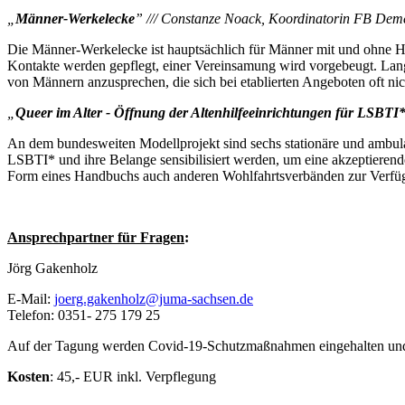
„
Männer-Werkelecke
” /// Constanze Noack, Koordinatorin FB Dem
Die Männer-Werkelecke ist hauptsächlich für Männer mit und ohne Han
Kontakte werden gepflegt, einer Vereinsamung wird vorgebeugt. Langf
von Männern anzusprechen, die sich bei etablierten Angeboten oft nic
„
Queer im Alter - Öffnung der Altenhilfeeinrichtungen für LSBTI
An dem bundesweiten Modellprojekt sind sechs stationäre und ambulant
LSBTI* und ihre Belange sensibilisiert werden, um eine akzeptierend
Form eines Handbuchs auch anderen Wohlfahrtsverbänden zur Verfügu
Ansprechpartner für Fragen
:
Jörg Gakenholz
E-Mail:
joerg.gakenholz@juma-sachsen.de
Telefon: 0351- 275 179 25
Auf der Tagung werden Covid-19-Schutzmaßnahmen eingehalten und es
Kosten
: 45,- EUR inkl. Verpflegung