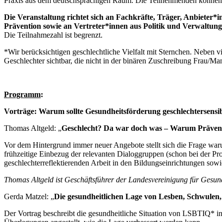
Praxis aus dem deutschsprachigen Raum. Die Teilnehmenden können si
Die Veranstaltung richtet sich an Fachkräfte, Träger, Anbieter
Prävention sowie an Vertreter*innen aus Politik und Verwaltung
Die Teilnahmezahl ist begrenzt.
*Wir berücksichtigen geschlechtliche Vielfalt mit Sternchen. Nebe
Geschlechter sichtbar, die nicht in der binären Zuschreibung Frau/M
Programm
:
Vorträge: Warum sollte Gesundheitsförderung geschlechtersensib
Thomas Altgeld: „
Geschlecht? Da war doch was – Warum Prävent
Vor dem Hintergrund immer neuer Angebote stellt sich die Frage war
frühzeitige Einbezug der relevanten Dialoggruppen (schon bei der P
geschlechterreflektierenden Arbeit in den Bildungseinrichtungen so
Thomas Altgeld ist Geschäftsführer der Landesvereinigung für Gesun
Gerda Matzel: „
Die gesundheitlichen Lage von Lesben, Schwulen, 
Der Vortrag beschreibt die gesundheitliche Situation von LSBTIQ* 