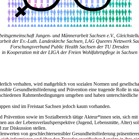
eitsgemeinschaft Jungen- und Männerarbeit Sachsen e.V., Gleichstell
narbeit der Ev.-Luth. Landeskirche Sachsen, LAG Queeres Netzwerk 
Forschungsverbund Public Health Sachsen der TU Dresden
in Kooperation mit der LIGA der Freien Wohlfahrtspflege in Sachsen
örderlich verhalten, wird maßgeblich von sozialen Normen und gesellscha
ensible Gesundheitsförderung und Prävention eine tragende Rolle in s
rschiedenen Rahmenbedingungen umgeben und haben unterschiedliche 
ruppen sind im Freistaat Sachsen jedoch kaum vorhanden.
 Prävention sowie im Sozialbereich tätige Akteur*innen sein, sich mit g
emen aus der Lebensverlaufsperspektive (Jugend, Lebensmitte, Alter) s
 zur Diskussion stellen.
llenwerten von geschlechtersensibler Gesundheitsförderung präsentiere