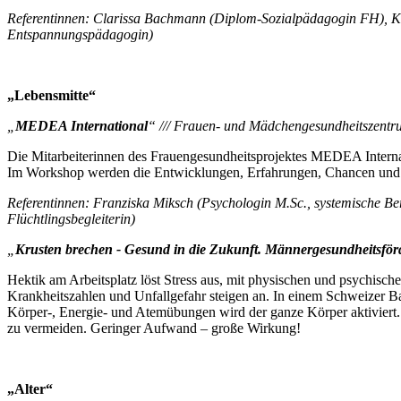
Referentinnen: Clarissa Bachmann (Diplom-Sozialpädagogin FH), Kat
Entspannungspädagogin)
„Lebensmitte“
„
MEDEA International
“ /// Frauen- und Mädchengesundheitszen
Die Mitarbeiterinnen des Frauengesundheitsprojektes MEDEA Internat
Im Workshop werden die Entwicklungen, Erfahrungen, Chancen und He
Referentinnen: Franziska Miksch (Psychologin M.Sc., systemische Ber
Flüchtlingsbegleiterin)
„
Krusten brechen - Gesund in die Zukunft. Männergesundheitsfö
Hektik am Arbeitsplatz löst Stress aus, mit physischen und psychisc
Krankheitszahlen und Unfallgefahr steigen an. In einem Schweizer Ba
Körper-, Energie- und Atemübungen wird der ganze Körper aktiviert.
zu vermeiden. Geringer Aufwand – große Wirkung!
„Alter“