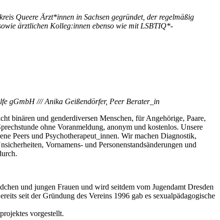
tskreis Queere Ärzt*innen in Sachsen gegründet, der regelmäßig
 sowie ärztlichen Kolleg:innen ebenso wie mit LSBTIQ*-
hilfe gGmbH /// Anika Geißendörfer, Peer Berater_in
 nicht binären und genderdiversen Menschen, für Angehörige, Paare,
ne Sprechstunde ohne Voranmeldung, anonym und kostenlos. Unsere
hrene Peers und Psychotherapeut_innen. Wir machen Diagnostik,
 Unsicherheiten, Vornamens- und Personenstandsänderungen und
durch.
 Mädchen und jungen Frauen und wird seitdem vom Jugendamt Dresden
reits seit der Gründung des Vereins 1996 gab es sexualpädagogische
ojektes vorgestellt.