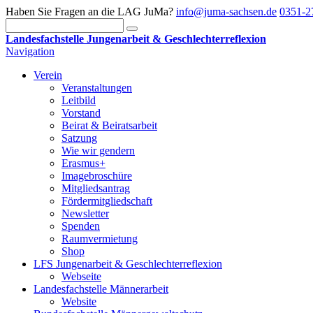
Haben Sie Fragen an die LAG JuMa?
info@juma-sachsen.de
0351-2
Landesfachstelle Jungenarbeit & Geschlechterreflexion
Navigation
Verein
Veranstaltungen
Leitbild
Vorstand
Beirat & Beiratsarbeit
Satzung
Wie wir gendern
Erasmus+
Imagebroschüre
Mitgliedsantrag
Fördermitgliedschaft
Newsletter
Spenden
Raumvermietung
Shop
LFS Jungenarbeit & Geschlechterreflexion
Webseite
Landesfachstelle Männerarbeit
Website