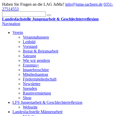
Haben Sie Fragen an die LAG JuMa?
info@juma-sachsen.de
0351-
27514553
Landesfachstelle Jungenarbeit & Geschlechterreflexion
Navigation
Verein
Veranstaltungen
Leitbild
Vorstand
Beirat & Beiratsarbeit
Satzung
Wie wir gendern
Erasmus+
Imagebroschüre
Mitgliedsantrag
Fördermitgliedschaft
Newsletter
Spenden
Raumvermietung
Shop
LFS Jungenarbeit & Geschlechterreflexion
Webseite
Landesfachstelle Männerarbeit