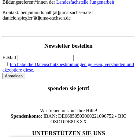
Bildungsreferent*innen der
Landesfachstelle Jungenarbeit
Kontakt: benjamin.donath[ät]juma-sachsen.de I
daniele.spiegler[ät]juma-sachsen.de
Newsletter bestellen
E-Mail
Ich habe die Datenschutzbestimmungen gelesen, verstanden und
akzeptiere diese.
spenden sie jetzt!
Wir freuen uns auf Ihre Hilfe!
Spendenkonto:
IBAN: DE06850503000221096752
•
BIC
OSDDDE81XXX
UNTERSTÜTZEN SIE UNS