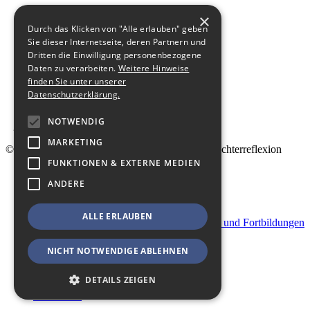
×
Durch das Klicken von "Alle erlauben" geben
Sie dieser Internetseite, deren Partnern und
Dritten die Einwilligung personenbezogene
Daten zu verarbeiten.
Weitere Hinweise
finden Sie unter unserer
Datenschutzerklärung.
NOTWENDIG
MARKETING
© 2026 Landesfachstelle Jungenarbeit & Geschlechterreflexion
FUNKTIONEN & EXTERNE MEDIEN
Shop
ANDERE
Kontakt
Impressum
Datenschutz
ALLE ERLAUBEN
Geschäftsbedingungen für Veranstaltungen und Fortbildungen
Startseite
Sitemap
NICHT NOTWENDIGE ABLEHNEN
Kasse
DETAILS ZEIGEN
Mein Konto
Warenkorb