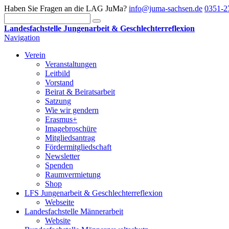
Haben Sie Fragen an die LAG JuMa?
info@juma-sachsen.de
0351-2
Landesfachstelle Jungenarbeit & Geschlechterreflexion
Navigation
Verein
Veranstaltungen
Leitbild
Vorstand
Beirat & Beiratsarbeit
Satzung
Wie wir gendern
Erasmus+
Imagebroschüre
Mitgliedsantrag
Fördermitgliedschaft
Newsletter
Spenden
Raumvermietung
Shop
LFS Jungenarbeit & Geschlechterreflexion
Webseite
Landesfachstelle Männerarbeit
Website