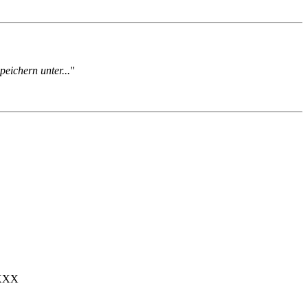
peichern unter...
"
XXX