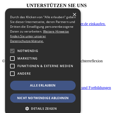
UNTERSTÜTZEN SIE UNS
×
Durch das Klicken von "Alle erlauben" geben
Sie dieser Internetseite, deren Partnern und
indem Sie zusatzkostenfrei auf Bildungsspender.de einkaufen.
Dritten die Einwilligung personenbezogene
Daten zu verarbeiten.
Weitere Hinweise
finden Sie unter unserer
Datenschutzerklärung.
NOTWENDIG
MARKETING
© 2026 Landesfachstelle Jungenarbeit & Geschlechterreflexion
FUNKTIONEN & EXTERNE MEDIEN
Shop
ANDERE
Kontakt
Impressum
Datenschutz
ALLE ERLAUBEN
Geschäftsbedingungen für Veranstaltungen und Fortbildungen
Startseite
Sitemap
NICHT NOTWENDIGE ABLEHNEN
Kasse
DETAILS ZEIGEN
Mein Konto