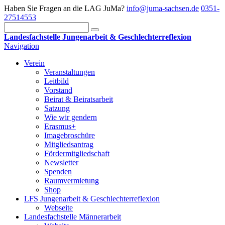
Haben Sie Fragen an die LAG JuMa?
info@juma-sachsen.de
0351-
27514553
Landesfachstelle Jungenarbeit & Geschlechterreflexion
Navigation
Verein
Veranstaltungen
Leitbild
Vorstand
Beirat & Beiratsarbeit
Satzung
Wie wir gendern
Erasmus+
Imagebroschüre
Mitgliedsantrag
Fördermitgliedschaft
Newsletter
Spenden
Raumvermietung
Shop
LFS Jungenarbeit & Geschlechterreflexion
Webseite
Landesfachstelle Männerarbeit