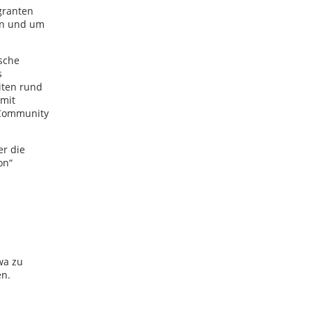
granten
 in und um
sche
s
iten rund
 mit
 Community
er die
on“
wa zu
en.