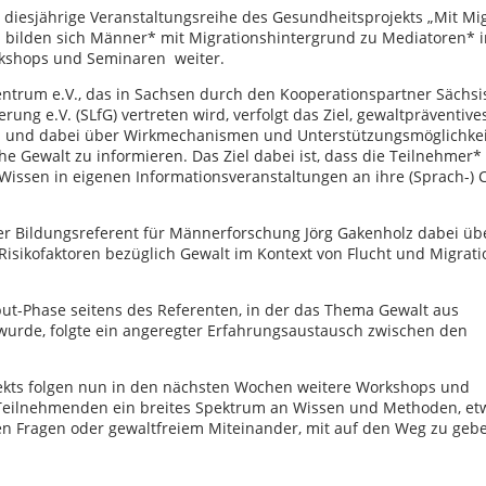
e diesjährige Veranstaltungsreihe des Gesundheitsprojekts „Mit Mi
ei bilden sich Männer* mit Migrationshintergrund zu Mediatoren*
kshops und Seminaren weiter.
entrum e.V., das in Sachsen durch den Kooperationspartner Sächsi
ng e.V. (SLfG) vertreten wird, verfolgt das Ziel, gewaltpräventive
rn und dabei über Wirkmechanismen und Unterstützungsmöglichke
e Gewalt zu informieren. Das Ziel dabei ist, dass die Teilnehmer*
Wissen in eigenen Informationsveranstaltungen an ihre (Sprach-)
er Bildungsreferent für Männerforschung Jörg Gakenholz dabei üb
sikofaktoren bezüglich Gewalt im Kontext von Flucht und Migrati
put-Phase seitens des Referenten, in der das Thema Gewalt aus
wurde, folgte ein angeregter Erfahrungsaustausch zwischen den
ekts folgen nun in den nächsten Wochen weitere Workshops und
n Teilnehmenden ein breites Spektrum an Wissen und Methoden, et
en Fragen oder gewaltfreiem Miteinander, mit auf den Weg zu geb