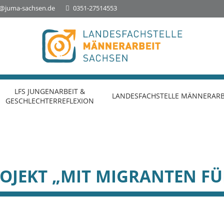
o@juma-sachsen.de
0351-27514553
Landesfachstelle Jungenarbeit &
Geschlechterreflexion
LFS JUNGENARBEIT &
LANDESFACHSTELLE MÄNNERARB
GESCHLECHTERREFLEXION
OJEKT „MIT MIGRANTEN F