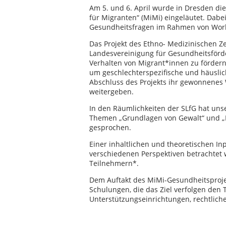
Am 5. und 6. April wurde in Dresden di
für Migranten“ (MiMi) eingeläutet. Dab
Gesundheitsfragen im Rahmen von Wor
Das Projekt des Ethno- Medizinischen Z
Landesvereinigung für Gesundheitsförderu
Verhalten von Migrant*innen zu förde
um geschlechterspezifische und häuslich
Abschluss des Projekts ihr gewonnenes 
weitergeben.
In den Räumlichkeiten der SLfG hat uns
Themen „Grundlagen von Gewalt“ und „Ri
gesprochen.
Einer inhaltlichen und theoretischen In
verschiedenen Perspektiven betrachtet 
Teilnehmern*.
Dem Auftakt des MiMi-Gesundheitsproj
Schulungen, die das Ziel verfolgen de
Unterstützungseinrichtungen, rechtlich