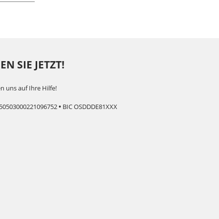
N SIE JETZT!
n uns auf Ihre Hilfe!
50503000221096752
•
BIC OSDDDE81XXX