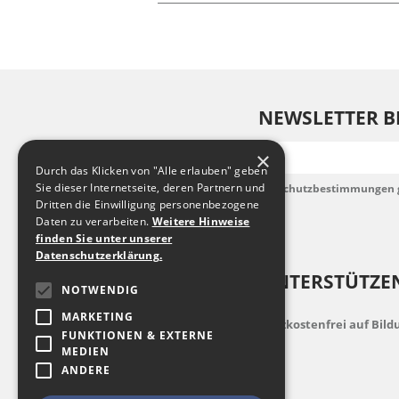
NEWSLETTER B
E-Mail
×
Durch das Klicken von "Alle erlauben" geben
Sie dieser Internetseite, deren Partnern und
Ich habe die Datenschutzbestimmungen 
akzeptiere diese.
Dritten die Einwilligung personenbezogene
Daten zu verarbeiten.
Weitere Hinweise
finden Sie unter unserer
Datenschutzerklärung.
UNTERSTÜTZEN
NOTWENDIG
MARKETING
indem Sie zusatzkostenfrei auf Bil
FUNKTIONEN & EXTERNE
MEDIEN
ANDERE