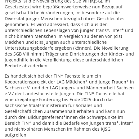
Projekts ist die Novellierung des SGB VIII (KJSG). Im
Gesetzestext wird begrüßenswerterweise nun Bezug auf
gesellschaftliche Veränderungen, insbesondere auf die
Diversität junger Menschen bezüglich ihres Geschlechtes
genommen. Es wird adressiert, dass sich aus den
unterschiedlichen Lebenslagen von jungen trans*, inter* und
nicht-binären Menschen im Vergleich zu denen von (cis)
Mädchen und (cis) Jungen auch unterschiedliche
Unterstützungsbedarfe ergeben (können). Die Novellierung
des SGB VIII nimmt Träger und Einrichtungen der Kinder- und
Jugendhilfe in die Verpflichtung, diese unterschiedlichen
Bedarfe abzudecken.
Es handelt sich bei der TIN* Fachstelle um ein
Kooperationsprojekt der LAG Mädchen* und junge Frauen* in
Sachsen e.V. und der LAG Jungen- und Männerarbeit Sachsen
e.V./ der Landesfachstelle Jungen. Die TIN* Fachstelle hat
eine dreijährige Förderung bis Ende 2025 durch das
Sächsische Staatsministerium für Soziales und
Gesellschaftlichen Zusammenhalt erhalten und kann nun
durch drei Bildungsreferent*innen die Schwerpunkte im
Bereich TIN* und damit die Bedarfe von jungen trans*, inter*
und nicht-binären Menschen im Rahmen des KJSG
aufgreifen.