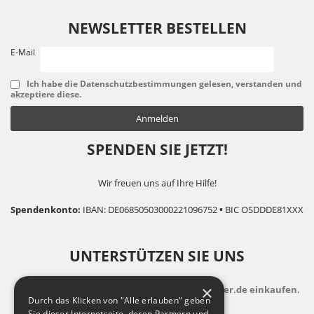
NEWSLETTER BESTELLEN
E-Mail
Ich habe die Datenschutzbestimmungen gelesen, verstanden und
akzeptiere diese.
SPENDEN SIE JETZT!
Wir freuen uns auf Ihre Hilfe!
Spendenkonto:
IBAN: DE06850503000221096752
•
BIC OSDDDE81XXX
UNTERSTÜTZEN SIE UNS
×
indem Sie zusatzkostenfrei auf Bildungsspender.de einkaufen.
Durch das Klicken von "Alle erlauben" geben
Sie dieser Internetseite, deren Partnern und