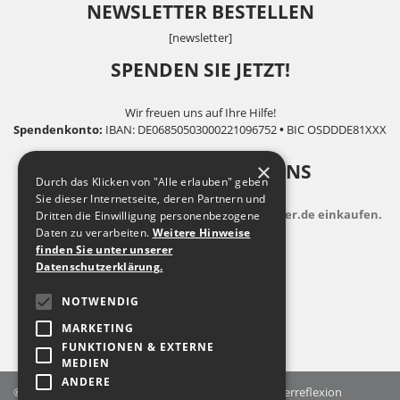
NEWSLETTER BESTELLEN
[newsletter]
SPENDEN SIE JETZT!
Wir freuen uns auf Ihre Hilfe!
Spendenkonto:
IBAN: DE06850503000221096752
•
BIC OSDDDE81XXX
×
UNTERSTÜTZEN SIE UNS
Durch das Klicken von "Alle erlauben" geben
Sie dieser Internetseite, deren Partnern und
indem Sie zusatzkostenfrei auf Bildungsspender.de einkaufen.
Dritten die Einwilligung personenbezogene
Daten zu verarbeiten.
Weitere Hinweise
finden Sie unter unserer
Datenschutzerklärung.
NOTWENDIG
MARKETING
FUNKTIONEN & EXTERNE
MEDIEN
ANDERE
© 2026 Landesfachstelle Jungenarbeit & Geschlechterreflexion